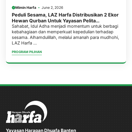
Mimin Harfa
June 2, 2026
Peduli Sesama, LAZ Harfa Distribusikan 2 Ekor
Hewan Qurban Untuk Yayasan Pelita
Disabilitas Sejahtera (YPDS)
Sahabat, Idul Adha menjadi momentum untuk berbagi
kebahagiaan dan memperkuat kepedulian terhadap
sesama. Alhamdulillah, melalui amanah para mudhohi,
LAZ Harfa ...
PROGRAM PILIHAN
Yayasan Harapan Dhuafa Banten