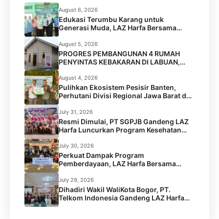
August 6, 2026
Edukasi Terumbu Karang untuk
Generasi Muda, LAZ Harfa Bersama
FPTK Banten & Squad Pulau Merak Besar
Gelar Coral Reef Goes to School di SMPN
August 5, 2026
6 Kota Cilegon
PROGRES PEMBANGUNAN 4 RUMAH
PENYINTAS KEBAKARAN DI LABUAN,
PANDEGLANG
August 4, 2026
Pulihkan Ekosistem Pesisir Banten,
Perhutani Divisi Regional Jawa Barat dan
Banten Salurkan Bantuan 1.000 Bibit
Pohon Mangrove melalui LAZ Harfa
July 31, 2026
Resmi Dimulai, PT SGPJB Gandeng LAZ
Harfa Luncurkan Program Kesehatan
SEGA KEBUL di 2 Desa Kabupaten
Serang
July 30, 2026
Perkuat Dampak Program
Pemberdayaan, LAZ Harfa Bersama
Caritas Australia dan Australian Aid
Gelar Capacity Building Staf
July 29, 2026
Dihadiri Wakil WaliKota Bogor, PT.
Telkom Indonesia Gandeng LAZ Harfa
Gelar Kick Off Meeting Program
Pengentasan Stunting.