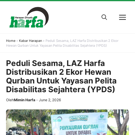
Skip
to
M
content
Home
»
Kabar Harapan
»
Peduli Sesama, LAZ Harfa Distribusikan 2 Ekor
Hewan Qurban Untuk Yayasan Pelita Disabilitas Sejahtera (YPDS)
Peduli Sesama, LAZ Harfa
Distribusikan 2 Ekor Hewan
Qurban Untuk Yayasan Pelita
Disabilitas Sejahtera (YPDS)
Oleh
Mimin Harfa
June 2, 2026