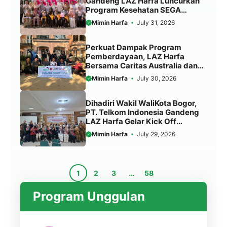
Gandeng LAZ Harfa Luncurkan
Program Kesehatan SEGA
KEBUL di 2 Desa Kabupaten
Mimin Harfa
July 31, 2026
Serang
Perkuat Dampak Program
Pemberdayaan, LAZ Harfa
Bersama Caritas Australia dan
Australian Aid Gelar Capacity
Mimin Harfa
July 30, 2026
Building Staf
Dihadiri Wakil WaliKota Bogor,
PT. Telkom Indonesia Gandeng
LAZ Harfa Gelar Kick Off
Meeting Program Pengentasan
Mimin Harfa
July 29, 2026
Stunting.
1
2
3
…
58
Program Unggulan