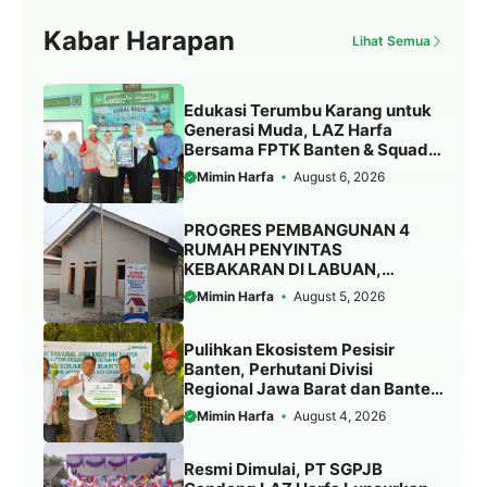
Kabar Harapan
Lihat Semua
Edukasi Terumbu Karang untuk
Generasi Muda, LAZ Harfa
Bersama FPTK Banten & Squad
Pulau Merak Besar Gelar Coral
Mimin Harfa
August 6, 2026
Reef Goes to School di SMPN 6
Kota Cilegon
PROGRES PEMBANGUNAN 4
RUMAH PENYINTAS
KEBAKARAN DI LABUAN,
PANDEGLANG
Mimin Harfa
August 5, 2026
Pulihkan Ekosistem Pesisir
Banten, Perhutani Divisi
Regional Jawa Barat dan Banten
Salurkan Bantuan 1.000 Bibit
Mimin Harfa
August 4, 2026
Pohon Mangrove melalui LAZ
Harfa
Resmi Dimulai, PT SGPJB