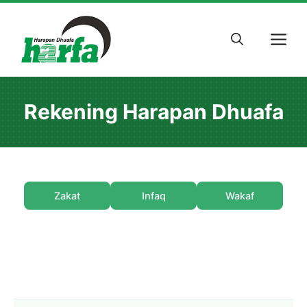
Skip
to
M
content
Rekening Harapan Dhuafa
Zakat
Infaq
Wakaf