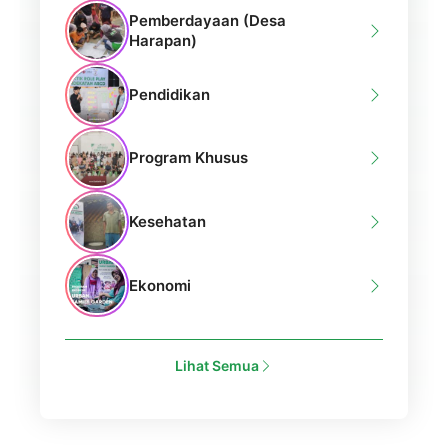
Pemberdayaan (Desa
Harapan)
Pendidikan
Program Khusus
Kesehatan
Ekonomi
Lihat Semua