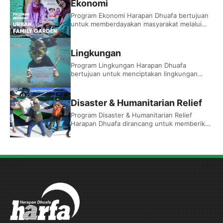
Ekonomi
gratis, pemeriksaan mata, serta penyediaan
Program Ekonomi Harapan Dhuafa bertujuan
ambulans yang dapat diakses oleh
untuk memberdayakan masyarakat melalui
masyarakat yang membutuhkan. Klinik Harfa
berbagai bantuan dan fasilitas yang
Medika juga menjadi salah satu elemen
mendukung kemandirian ekonomi. Salah satu
utama dalam menyediakan layanan kesehatan
inisiatif utama adalah pemberian bantuan
bagi ribuan orang setiap tahunnya.
Lingkungan
modal usaha yang membantu individu
Program Lingkungan Harapan Dhuafa
memulai atau mengembangkan usaha
bertujuan untuk menciptakan lingkungan
mereka. Program Qordhul Hasan juga
yang lebih sehat dan berkelanjutan melalui
memberikan dukungan keuangan tanpa
berbagai inisiatif pelestarian alam. Salah satu
bunga untuk usaha mikro, sehingga
langkah penting dalam program ini adalah
memperkuat ekonomi keluarga dan
Disaster & Humanitarian Relief
reboisasi lahan kritis, dengan penanaman
komunitas.
Program Disaster & Humanitarian Relief
5.500 pohon yang tidak hanya mendukung
Harapan Dhuafa dirancang untuk memberikan
pemulihan ekosistem tetapi juga memberikan
bantuan cepat dan efektif bagi masyarakat
manfaat jangka panjang bagi komunitas
yang terdampak bencana. Program Siaga
sekitar. Program ini berperan penting dalam
Darurat Bencana mencakup 37.671 jiwa,
menjaga keseimbangan alam dan mengurangi
dengan upaya untuk mempersiapkan dan
dampak perubahan iklim.
merespons situasi darurat, serta memberikan
bantuan awal yang diperlukan oleh korban
bencana alam.