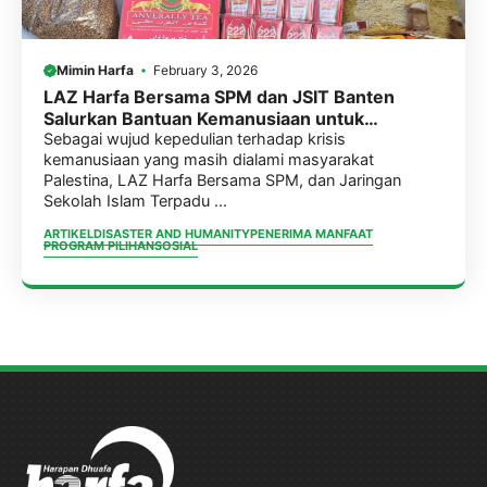
Mimin Harfa
February 3, 2026
LAZ Harfa Bersama SPM dan JSIT Banten
Salurkan Bantuan Kemanusiaan untuk
Pengungsi Palestina di Jordania
Sebagai wujud kepedulian terhadap krisis
kemanusiaan yang masih dialami masyarakat
Palestina, LAZ Harfa Bersama SPM, dan Jaringan
Sekolah Islam Terpadu ...
ARTIKEL
DISASTER AND HUMANITY
PENERIMA MANFAAT
PROGRAM PILIHAN
SOSIAL