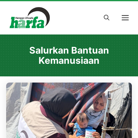
Skip
to
M
content
Salurkan Bantuan
Kemanusiaan