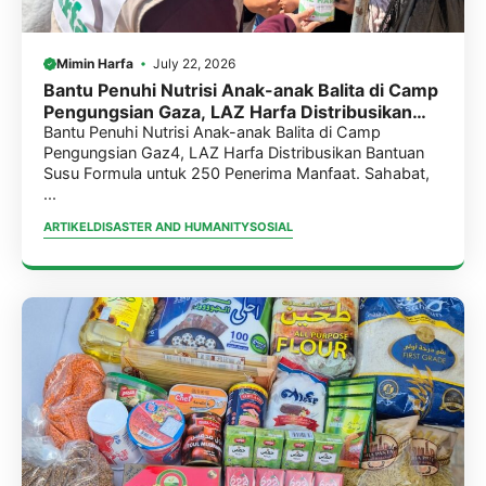
Mimin Harfa
July 22, 2026
Bantu Penuhi Nutrisi Anak-anak Balita di Camp
Pengungsian Gaza, LAZ Harfa Distribusikan
Bantuan Susu Formula untuk 250 Penerima
Bantu Penuhi Nutrisi Anak-anak Balita di Camp
Pengungsian Gaz4, LAZ Harfa Distribusikan Bantuan
Manfaat.
Susu Formula untuk 250 Penerima Manfaat. Sahabat,
...
ARTIKEL
DISASTER AND HUMANITY
SOSIAL