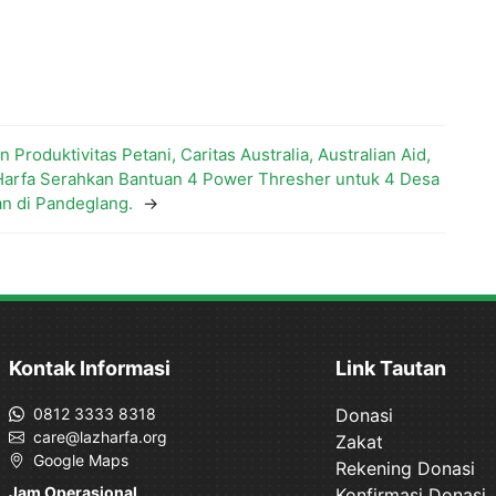
 Produktivitas Petani, Caritas Australia, Australian Aid,
Harfa Serahkan Bantuan 4 Power Thresher untuk 4 Desa
n di Pandeglang.
→
Kontak Informasi
Link Tautan
0812 3333 8318
Donasi
care@lazharfa.org
Zakat
Google Maps
Rekening Donasi
Jam Operasional
Konfirmasi Donasi