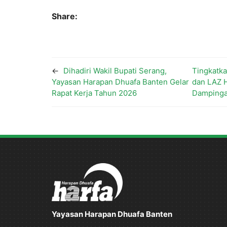
Share:
←
Dihadiri Wakil Bupati Serang,
Tingkatkan
Yayasan Harapan Dhuafa Banten Gelar
dan LAZ 
Rapat Kerja Tahun 2026
Dampinga
Yayasan Harapan Dhuafa Banten