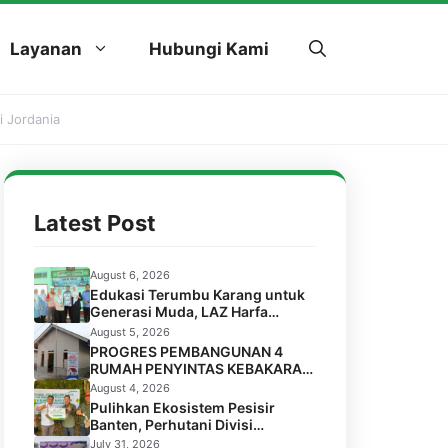
Layanan
Hubungi Kami
 Jordania
Latest Post
August 6, 2026
Edukasi Terumbu Karang untuk
Generasi Muda, LAZ Harfa
Bersama FPTK Banten & Squad
August 5, 2026
Pulau Merak Besar Gelar Coral
PROGRES PEMBANGUNAN 4
Reef Goes to School di SMPN 6
RUMAH PENYINTAS KEBAKARAN
Kota Cilegon
DI LABUAN, PANDEGLANG
August 4, 2026
Pulihkan Ekosistem Pesisir
Banten, Perhutani Divisi
Regional Jawa Barat dan Banten
July 31, 2026