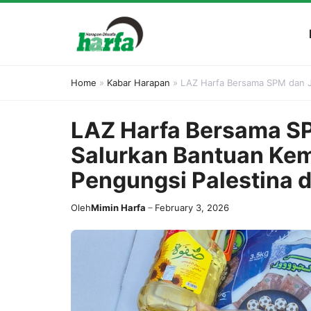
Skip
to
content
Home
»
Kabar Harapan
»
LAZ Harfa Bersama SPM dan JS
LAZ Harfa Bersama S
Salurkan Bantuan Ke
Pengungsi Palestina d
Oleh
Mimin Harfa
February 3, 2026