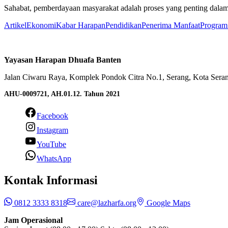
Sahabat, pemberdayaan masyarakat adalah proses yang penting dalam
Artikel
Ekonomi
Kabar Harapan
Pendidikan
Penerima Manfaat
Program 
Yayasan Harapan Dhuafa Banten
Jalan Ciwaru Raya, Komplek Pondok Citra No.1, Serang, Kota Seran
AHU-0009721, AH.01.12. Tahun 2021
Facebook
Instagram
YouTube
WhatsApp
Kontak Informasi
0812 3333 8318
care@lazharfa.org
Google Maps
Jam Operasional