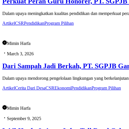
Perkuat Peran Guru Honorer, PT. SGPJB 
Dalam upaya meningkatkan kualitas pendidikan dan memperkuat peran
Artikel
CSR
Pendidikan
Program Pilihan
Mimin Harfa
March 3, 2026
Dari Sampah Jadi Berkah, PT. SGPJB Ga
Dalam upaya mendorong pengelolaan lingkungan yang berkelanjuta
Artikel
Cerita Dari Desa
CSR
Ekonomi
Pendidikan
Program Pilihan
Mimin Harfa
September 9, 2025