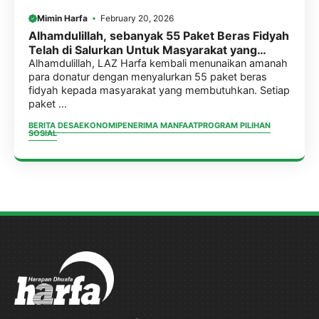
Mimin Harfa
February 20, 2026
Alhamdulillah, sebanyak 55 Paket Beras Fidyah
Telah di Salurkan Untuk Masyarakat yang
Membutuhkan
Alhamdulillah, LAZ Harfa kembali menunaikan amanah
para donatur dengan menyalurkan 55 paket beras
fidyah kepada masyarakat yang membutuhkan. Setiap
paket ...
BERITA DESA
EKONOMI
PENERIMA MANFAAT
PROGRAM PILIHAN
SOSIAL