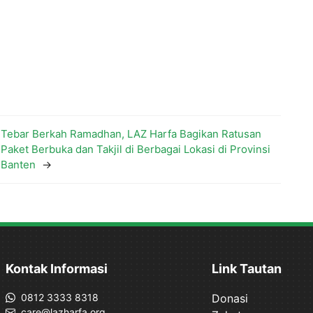
Tebar Berkah Ramadhan, LAZ Harfa Bagikan Ratusan
Paket Berbuka dan Takjil di Berbagai Lokasi di Provinsi
Banten
→
Kontak Informasi
Link Tautan
0812 3333 8318
Donasi
care@lazharfa.org