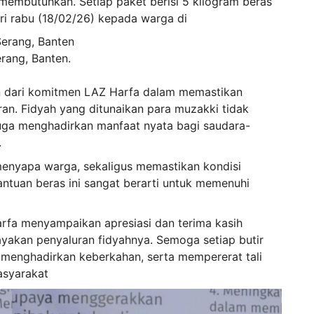
membutuhkan. Setiap paket berisi 5 kilogram beras
ri rabu (18/02/26) kepada warga di
 Serang, Banten
erang, Banten.
an dari komitmen LAZ Harfa dalam memastikan
an. Fidyah yang ditunaikan para muzakki tidak
juga menghadirkan manfaat nyata bagi saudara-
.
menyapa warga, sekaligus memastikan kondisi
antuan beras ini sangat berarti untuk memenuhi
a menyampaikan apresiasi dan terima kasih
yakan penyaluran fidyahnya. Semoga setiap butir
 menghadirkan keberkahan, serta mempererat tali
asyarakat