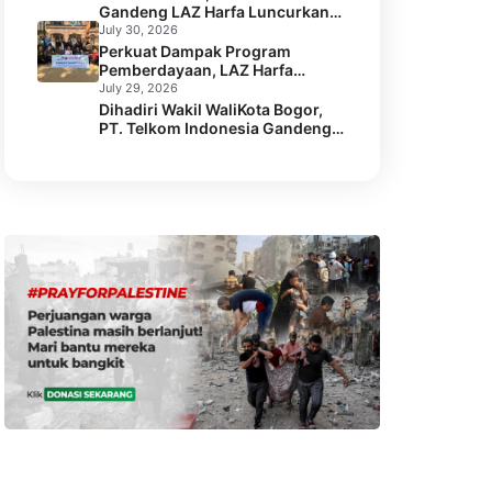
Gandeng LAZ Harfa Luncurkan
Pohon Mangrove melalui LAZ
Program Kesehatan SEGA KEBUL
Harfa
July 30, 2026
di 2 Desa Kabupaten Serang
Perkuat Dampak Program
Pemberdayaan, LAZ Harfa
Bersama Caritas Australia dan
July 29, 2026
Australian Aid Gelar Capacity
Dihadiri Wakil WaliKota Bogor,
Building Staf
PT. Telkom Indonesia Gandeng
LAZ Harfa Gelar Kick Off Meeting
Program Pengentasan Stunting.