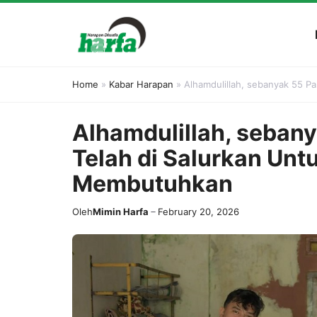
Skip
to
content
Home
»
Kabar Harapan
»
Alhamdulillah, sebanyak 55 P
Alhamdulillah, sebany
Telah di Salurkan Un
Membutuhkan
Oleh
Mimin Harfa
February 20, 2026