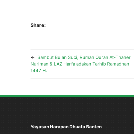
Share:
←
Sambut Bulan Suci, Rumah Quran At-Thaher
Nuriman & LAZ Harfa adakan Tarhib Ramadhan
1447 H.
Yayasan Harapan Dhuafa Banten