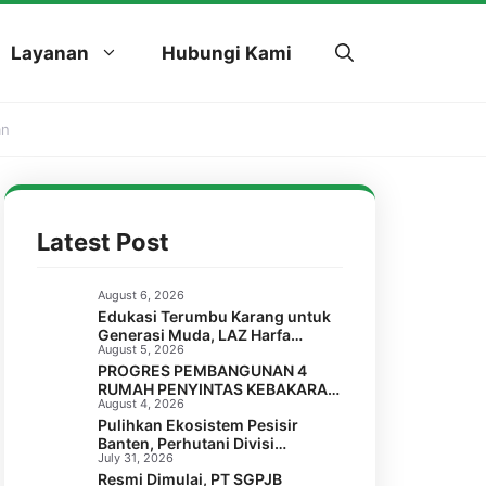
Layanan
Hubungi Kami
an
Latest Post
August 6, 2026
Edukasi Terumbu Karang untuk
Generasi Muda, LAZ Harfa
August 5, 2026
Bersama FPTK Banten & Squad
PROGRES PEMBANGUNAN 4
Pulau Merak Besar Gelar Coral
RUMAH PENYINTAS KEBAKARAN
Reef Goes to School di SMPN 6
August 4, 2026
DI LABUAN, PANDEGLANG
Kota Cilegon
Pulihkan Ekosistem Pesisir
Banten, Perhutani Divisi
July 31, 2026
Regional Jawa Barat dan Banten
Resmi Dimulai, PT SGPJB
Salurkan Bantuan 1.000 Bibit