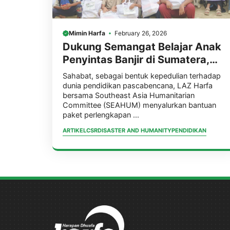
Mimin Harfa
February 26, 2026
Dukung Semangat Belajar Anak
Penyintas Banjir di Sumatera,
LAZ Harfa BERSAMA SEAHUM
Sahabat, sebagai bentuk kepedulian terhadap
Distribusi Perlengkapan Sekolah
dunia pendidikan pascabencana, LAZ Harfa
bersama Southeast Asia Humanitarian
Committee (SEAHUM) menyalurkan bantuan
paket perlengkapan ...
ARTIKEL
CSR
DISASTER AND HUMANITY
PENDIDIKAN