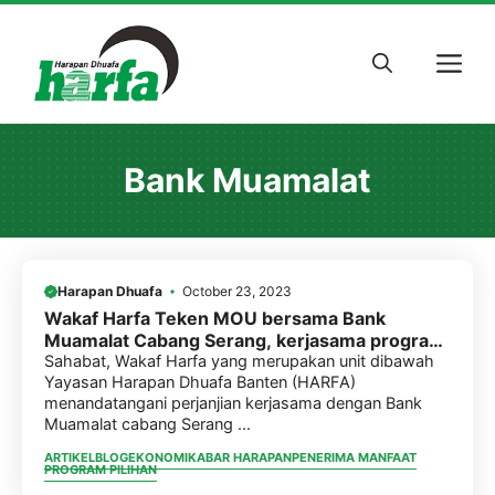
Skip
to
M
content
Bank Muamalat
Harapan Dhuafa
October 23, 2023
Wakaf Harfa Teken MOU bersama Bank
Muamalat Cabang Serang, kerjasama program
pengelolaan wakaf uang.
Sahabat, Wakaf Harfa yang merupakan unit dibawah
Yayasan Harapan Dhuafa Banten (HARFA)
menandatangani perjanjian kerjasama dengan Bank
Muamalat cabang Serang ...
ARTIKEL
BLOG
EKONOMI
KABAR HARAPAN
PENERIMA MANFAAT
PROGRAM PILIHAN