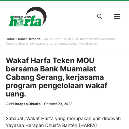
Skip
to
M
content
Home
»
Kabar Harapan
»
Wakaf Harfa Teken MOU bersama Bank Muamalat
Cabang Serang, kerjasama program pengelolaan wakaf uang.
Wakaf Harfa Teken MOU
bersama Bank Muamalat
Cabang Serang, kerjasama
program pengelolaan wakaf
uang.
Oleh
Harapan Dhuafa
October 23, 2023
Sahabat, Wakaf Harfa yang merupakan unit dibawah
Yayasan Harapan Dhuafa Banten (HARFA)