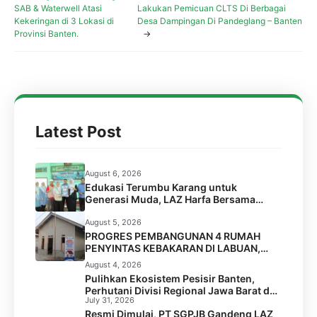
SAB & Waterwell Atasi
Lakukan Pemicuan CLTS Di Berbagai
Kekeringan di 3 Lokasi di
Desa Dampingan Di Pandeglang – Banten
Provinsi Banten.
→
Latest Post
August 6, 2026
Edukasi Terumbu Karang untuk
Generasi Muda, LAZ Harfa Bersama
FPTK Banten & Squad Pulau Merak Besar
Gelar Coral Reef Goes to School di SMPN
August 5, 2026
6 Kota Cilegon
PROGRES PEMBANGUNAN 4 RUMAH
PENYINTAS KEBAKARAN DI LABUAN,
PANDEGLANG
August 4, 2026
Pulihkan Ekosistem Pesisir Banten,
Perhutani Divisi Regional Jawa Barat dan
July 31, 2026
Banten Salurkan Bantuan 1.000 Bibit
Resmi Dimulai, PT SGPJB Gandeng LAZ
Pohon Mangrove melalui LAZ Harfa