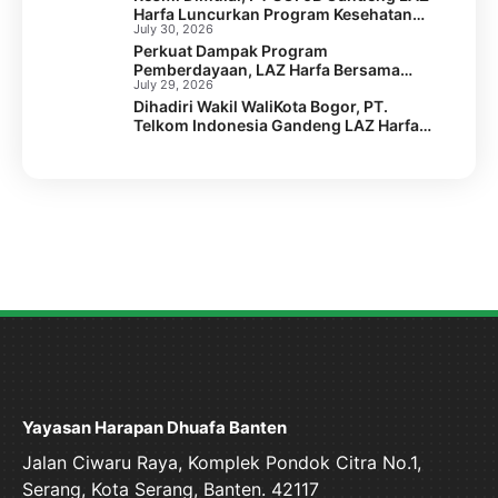
Harfa Luncurkan Program Kesehatan
July 30, 2026
SEGA KEBUL di 2 Desa Kabupaten
Perkuat Dampak Program
Serang
Pemberdayaan, LAZ Harfa Bersama
July 29, 2026
Caritas Australia dan Australian Aid
Dihadiri Wakil WaliKota Bogor, PT.
Gelar Capacity Building Staf
Telkom Indonesia Gandeng LAZ Harfa
Gelar Kick Off Meeting Program
Pengentasan Stunting.
Yayasan Harapan Dhuafa Banten
Jalan Ciwaru Raya, Komplek Pondok Citra No.1,
Serang, Kota Serang, Banten. 42117