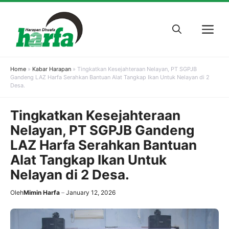
Skip
to
M
content
Home
»
Kabar Harapan
»
Tingkatkan Kesejahteraan Nelayan, PT SGPJB
Gandeng LAZ Harfa Serahkan Bantuan Alat Tangkap Ikan Untuk Nelayan di 2
Desa.
Tingkatkan Kesejahteraan
Nelayan, PT SGPJB Gandeng
LAZ Harfa Serahkan Bantuan
Alat Tangkap Ikan Untuk
Nelayan di 2 Desa.
Oleh
Mimin Harfa
January 12, 2026