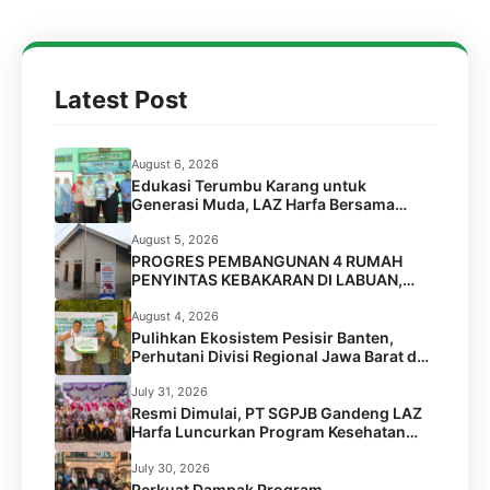
Latest Post
August 6, 2026
Edukasi Terumbu Karang untuk
Generasi Muda, LAZ Harfa Bersama
FPTK Banten & Squad Pulau Merak Besar
Gelar Coral Reef Goes to School di SMPN
August 5, 2026
6 Kota Cilegon
PROGRES PEMBANGUNAN 4 RUMAH
PENYINTAS KEBAKARAN DI LABUAN,
PANDEGLANG
August 4, 2026
Pulihkan Ekosistem Pesisir Banten,
Perhutani Divisi Regional Jawa Barat dan
Banten Salurkan Bantuan 1.000 Bibit
Pohon Mangrove melalui LAZ Harfa
July 31, 2026
Resmi Dimulai, PT SGPJB Gandeng LAZ
Harfa Luncurkan Program Kesehatan
SEGA KEBUL di 2 Desa Kabupaten
Serang
July 30, 2026
Perkuat Dampak Program