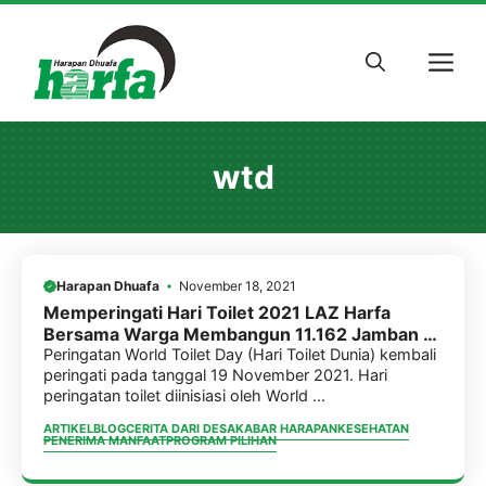
Skip
to
M
content
wtd
Harapan Dhuafa
November 18, 2021
Memperingati Hari Toilet 2021 LAZ Harfa
Bersama Warga Membangun 11.162 Jamban di
Banten
Peringatan World Toilet Day (Hari Toilet Dunia) kembali
peringati pada tanggal 19 November 2021. Hari
peringatan toilet diinisiasi oleh World ...
ARTIKEL
BLOG
CERITA DARI DESA
KABAR HARAPAN
KESEHATAN
PENERIMA MANFAAT
PROGRAM PILIHAN