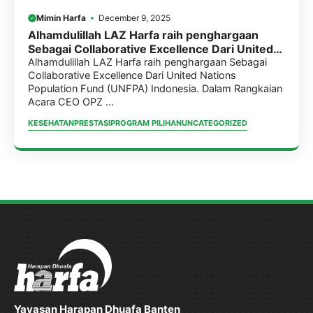
Mimin Harfa
December 9, 2025
Alhamdulillah LAZ Harfa raih penghargaan
Sebagai Collaborative Excellence Dari United
Nations Population Fund (UNFPA) Indonesia.
Alhamdulillah LAZ Harfa raih penghargaan Sebagai
Collaborative Excellence Dari United Nations
Population Fund (UNFPA) Indonesia. Dalam Rangkaian
Acara CEO OPZ ...
KESEHATAN
PRESTASI
PROGRAM PILIHAN
UNCATEGORIZED
Yayasan Harapan Dhuafa Banten