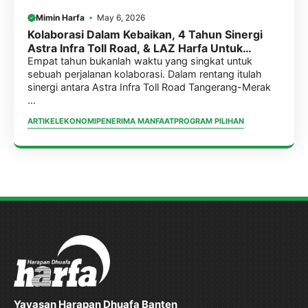
Mimin Harfa
May 6, 2026
Kolaborasi Dalam Kebaikan, 4 Tahun Sinergi
Astra Infra Toll Road, & LAZ Harfa Untuk
Program Pemberdayaan Masyarakat
Empat tahun bukanlah waktu yang singkat untuk
sebuah perjalanan kolaborasi. Dalam rentang itulah
sinergi antara Astra Infra Toll Road Tangerang-Merak
...
ARTIKEL
EKONOMI
PENERIMA MANFAAT
PROGRAM PILIHAN
Yayasan Harapan Dhuafa Banten