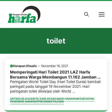
Skip
to
M
content
toilet
Harapan Dhuafa
November 18, 2021
Memperingati Hari Toilet 2021 LAZ Harfa
Bersama Warga Membangun 11.162 Jamban di
Banten
Peringatan World Toilet Day (Hari Toilet Dunia) kembali
peringati pada tanggal 19 November 2021. Hari
peringatan toilet diinisiasi oleh World ...
ARTIKEL
BLOG
CERITA DARI DESA
KABAR HARAPAN
KESEHATAN
PENERIMA MANFAAT
PROGRAM PILIHAN