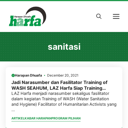
Skip
to
M
content
sanitasi
Harapan Dhuafa
December 20, 2021
Jadi Narasumber dan Fasilitator Training of
WASH SEAHUM, LAZ Harfa Siap Training
Lintas Negara
LAZ Harfa menjadi narasumber sekaligus fasilitator
dalam kegiatan Training of WASH (Water Sanitation
and Hygiene) Facilitator of Humanitarian Activists yang
...
ARTIKEL
KABAR HARAPAN
PROGRAM PILIHAN