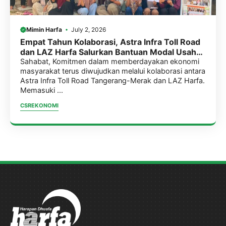
Mimin Harfa
July 2, 2026
Empat Tahun Kolaborasi, Astra Infra Toll Road
dan LAZ Harfa Salurkan Bantuan Modal Usaha
Tahap 3 Bagi Anggota KKM
Sahabat, Komitmen dalam memberdayakan ekonomi
masyarakat terus diwujudkan melalui kolaborasi antara
Astra Infra Toll Road Tangerang-Merak dan LAZ Harfa.
Memasuki ...
CSR
EKONOMI