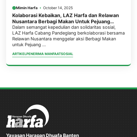
Mimin Harfa
October 14, 2025
Kolaborasi Kebaikan, LAZ Harfa dan Relawan
Nusantara Berbagi Makan Untuk Pejuang
Nafkah
Dalam semangat kepedulian dan solidaritas sosial,
LAZ Harfa Cabang Pandeglang berkolaborasi bersama
Relawan Nusantara menggelar aksi Berbagi Makan
untuk Pejuang ...
ARTIKEL
PENERIMA MANFAAT
SOSIAL
Yayasan Harapan Dhuafa Banten