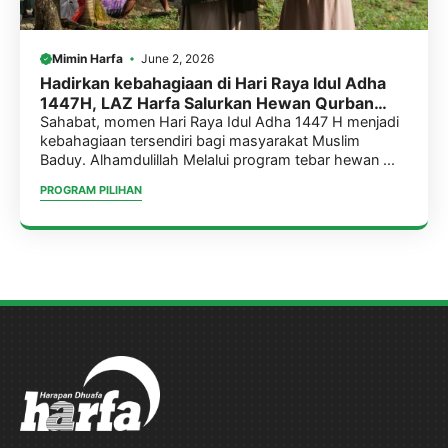
Mimin Harfa
June 2, 2026
Hadirkan kebahagiaan di Hari Raya Idul Adha
1447H, LAZ Harfa Salurkan Hewan Qurban
untuk Muslim Baduy
Sahabat, momen Hari Raya Idul Adha 1447 H menjadi
kebahagiaan tersendiri bagi masyarakat Muslim
Baduy. Alhamdulillah Melalui program tebar hewan ...
PROGRAM PILIHAN