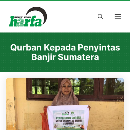
Skip
to
M
content
Qurban Kepada Penyintas
Banjir Sumatera