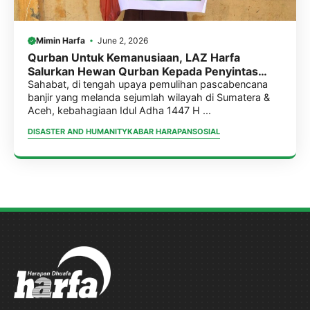
Mimin Harfa
June 2, 2026
Qurban Untuk Kemanusiaan, LAZ Harfa
Salurkan Hewan Qurban Kepada Penyintas
Banjir Sumatera
Sahabat, di tengah upaya pemulihan pascabencana
banjir yang melanda sejumlah wilayah di Sumatera &
Aceh, kebahagiaan Idul Adha 1447 H ...
DISASTER AND HUMANITY
KABAR HARAPAN
SOSIAL