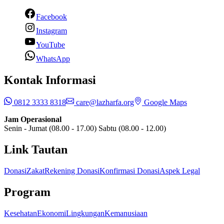
Facebook
Instagram
YouTube
WhatsApp
Kontak Informasi
0812 3333 8318
care@lazharfa.org
Google Maps
Jam Operasional
Senin - Jumat (08.00 - 17.00) Sabtu (08.00 - 12.00)
Link Tautan
Donasi
Zakat
Rekening Donasi
Konfirmasi Donasi
Aspek Legal
Program
Kesehatan
Ekonomi
Lingkungan
Kemanusiaan