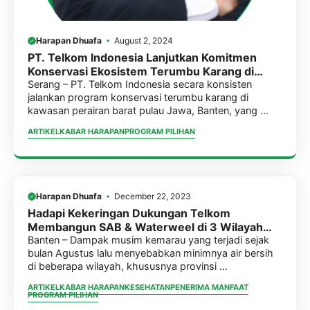
Harapan Dhuafa
August 2, 2024
PT. Telkom Indonesia Lanjutkan Komitmen
Konservasi Ekosistem Terumbu Karang di
Kawasan Pulau Tunda, Serang – Banten.
Serang – PT. Telkom Indonesia secara konsisten
jalankan program konservasi terumbu karang di
kawasan perairan barat pulau Jawa, Banten, yang ...
ARTIKEL
KABAR HARAPAN
PROGRAM PILIHAN
Harapan Dhuafa
December 22, 2023
Hadapi Kekeringan Dukungan Telkom
Membangun SAB & Waterweel di 3 Wilayah
Provinsi Banten
Banten – Dampak musim kemarau yang terjadi sejak
bulan Agustus lalu menyebabkan minimnya air bersih
di beberapa wilayah, khususnya provinsi ...
ARTIKEL
KABAR HARAPAN
KESEHATAN
PENERIMA MANFAAT
PROGRAM PILIHAN