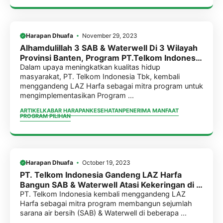
Harapan Dhuafa
November 29, 2023
Alhamdulillah 3 SAB & Waterwell Di 3 Wilayah
Provinsi Banten, Program PT.Telkom Indonesia
Telah Selesai Di Bangun. Kini Siap Digunakan
Dalam upaya meningkatkan kualitas hidup
masyarakat, PT. Telkom Indonesia Tbk, kembali
Oleh Masyarakat.
menggandeng LAZ Harfa sebagai mitra program untuk
mengimplementasikan Program ...
ARTIKEL
KABAR HARAPAN
KESEHATAN
PENERIMA MANFAAT
PROGRAM PILIHAN
Harapan Dhuafa
October 19, 2023
PT. Telkom Indonesia Gandeng LAZ Harfa
Bangun SAB & Waterwell Atasi Kekeringan di 3
Lokasi di Provinsi Banten.
PT. Telkom Indonesia kembali menggandeng LAZ
Harfa sebagai mitra program membangun sejumlah
sarana air bersih (SAB) & Waterwell di beberapa ...