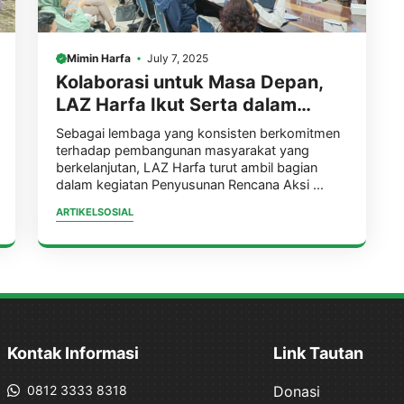
Mimin Harfa
July 7, 2025
Kolaborasi untuk Masa Depan,
LAZ Harfa Ikut Serta dalam
Penyusunan Rencana Aksi
Sebagai lembaga yang konsisten berkomitmen
Daerah (RAD) 2025–2030, untuk
terhadap pembangunan masyarakat yang
berkelanjutan, LAZ Harfa turut ambil bagian
Tujuan Pembangunan
dalam kegiatan Penyusunan Rencana Aksi ...
Berkelanjutan Provinsi Banten.
ARTIKEL
SOSIAL
Kontak Informasi
Link Tautan
0812 3333 8318
Donasi