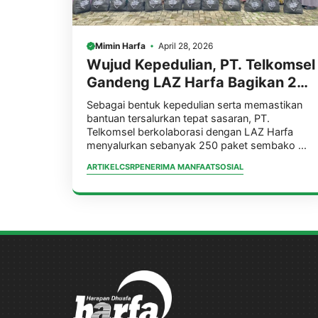
Mimin Harfa
April 28, 2026
Wujud Kepedulian, PT. Telkomsel
Gandeng LAZ Harfa Bagikan 250
Paket Sembako untuk
Sebagai bentuk kepedulian serta memastikan
Masyarakat di Provinsi Banten
bantuan tersalurkan tepat sasaran, PT.
Telkomsel berkolaborasi dengan LAZ Harfa
menyalurkan sebanyak 250 paket sembako ...
ARTIKEL
CSR
PENERIMA MANFAAT
SOSIAL