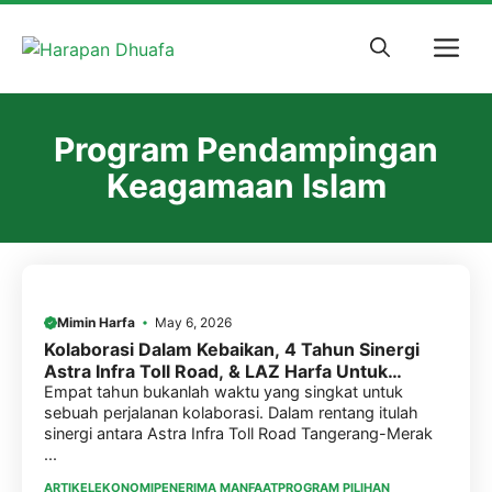
Skip
to
M
content
Program Pendampingan
Keagamaan Islam
Mimin Harfa
May 6, 2026
Kolaborasi Dalam Kebaikan, 4 Tahun Sinergi
Astra Infra Toll Road, & LAZ Harfa Untuk
Program Pemberdayaan Masyarakat
Empat tahun bukanlah waktu yang singkat untuk
sebuah perjalanan kolaborasi. Dalam rentang itulah
sinergi antara Astra Infra Toll Road Tangerang-Merak
...
ARTIKEL
EKONOMI
PENERIMA MANFAAT
PROGRAM PILIHAN