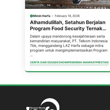
Mimin Harfa
February 18, 2026
Alhamdulillah, Setahun Berjalan
Program Food Security Ternak
Kambing Kolaborasi PT. Telkom
Dalam upaya mendorong kesejahteraan serta
Indonesia Tbk, & LAZ Harfa
kemandirian masyarakat, PT. Telkom Indonesia
Tbk, menggandeng LAZ Harfa sebagai mitra
Tunjukkan Hasil Signifikan. dari
program untuk mengimplementasikan Program
26 ekor, Berkembang Jadi 54
...
Ekor
CERITA DARI DESA
EKONOMI
PENERIMA MANFAAT
PRESTASI