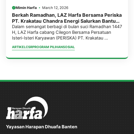
Mimin Harfa
March 12, 2026
Berkah Ramadhan, LAZ Harfa Bersama Periska
PT. Krakatau Chandra Energi Salurkan Bantuan
Untuk 2 Ponpes di Cilegon
Dalam semangat berbagi di bulan suci Ramadhan 1447
H, LAZ Harfa cabang Cilegon Bersama Persatuan
Isteri-Isteri Karyawan (PERISKA) PT. Krakatau ...
ARTIKEL
CSR
PROGRAM PILIHAN
SOSIAL
Yayasan Harapan Dhuafa Banten