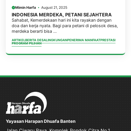
Mimin Harfa
August 21, 2025
INDONESIA MERDEKA, PETANI SEJAHTERA
Sahabat, Kemerdekaan hari ini kita rayakan dengan
doa dan kerja nyata. Bagi para petani di pelosok desa,
merdeka berarti bisa ...
ARTIKEL
BERITA DESA
LINGKUNGAN
PENERIMA MANFAAT
PRESTASI
PROGRAM PILIHAN
Yayasan Harapan Dhuafa Banten
Jalan Ciwaru Raya, Komplek Pondok Citra No.1,