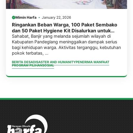
Mimin Harfa
January 22, 2026
Ringankan Beban Warga, 100 Paket Sembako
dan 50 Paket Hygiene Kit Disalurkan untuk
Penyintas Banjir Pandeglang
Sahabat, Banjir yang melanda sejumlah wilayah di
Kabupaten Pandeglang meninggalkan dampak serius
bagi kehidupan warga. Aktivitas terganggu, kebutuhan
pokok terbatas, ...
BERITA DESA
DISASTER AND HUMANITY
PENERIMA MANFAAT
PROGRAM PILIHAN
SOSIAL