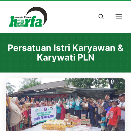
Skip
to
M
content
Persatuan Istri Karyawan &
Karywati PLN