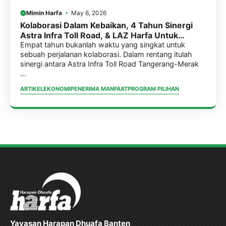
Mimin Harfa
May 6, 2026
Kolaborasi Dalam Kebaikan, 4 Tahun Sinergi
Astra Infra Toll Road, & LAZ Harfa Untuk
Program Pemberdayaan Masyarakat
Empat tahun bukanlah waktu yang singkat untuk
sebuah perjalanan kolaborasi. Dalam rentang itulah
sinergi antara Astra Infra Toll Road Tangerang-Merak
...
ARTIKEL
EKONOMI
PENERIMA MANFAAT
PROGRAM PILIHAN
Yayasan Harapan Dhuafa Banten