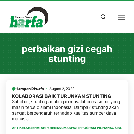
Skip
to
M
content
perbaikan gizi cegah
stunting
Harapan Dhuafa
August 2, 2023
KOLABORASI BAIK TURUNKAN STUNTING
Sahabat, stunting adalah permasalahan nasional yang
masih terus dialami Indonesia. Dampak stunting akan
sangat berpengaruh terhadap kualitas sumber daya
manusia ...
ARTIKEL
KESEHATAN
PENERIMA MANFAAT
PROGRAM PILIHAN
SOSIAL