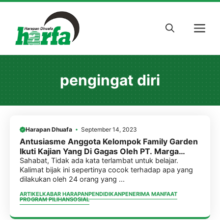
Skip
to
M
content
pengingat diri
Harapan Dhuafa
September 14, 2023
Antusiasme Anggota Kelompok Family Garden
Ikuti Kajian Yang Di Gagas Oleh PT. Marga
Mandalasakti & LAZ Harfa
Sahabat, Tidak ada kata terlambat untuk belajar.
Kalimat bijak ini sepertinya cocok terhadap apa yang
dilakukan oleh 24 orang yang ...
ARTIKEL
KABAR HARAPAN
PENDIDIKAN
PENERIMA MANFAAT
PROGRAM PILIHAN
SOSIAL