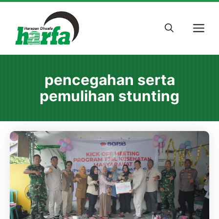
Skip
to
M
content
pencegahan serta
pemulihan stunting