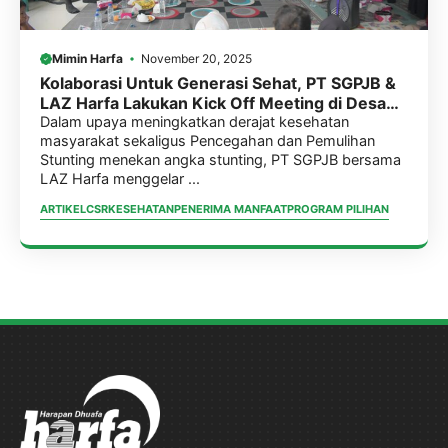
Mimin Harfa
November 20, 2025
Kolaborasi Untuk Generasi Sehat, PT SGPJB &
LAZ Harfa Lakukan Kick Off Meeting di Desa
Terate
Dalam upaya meningkatkan derajat kesehatan
masyarakat sekaligus Pencegahan dan Pemulihan
Stunting menekan angka stunting, PT SGPJB bersama
LAZ Harfa menggelar ...
ARTIKEL
CSR
KESEHATAN
PENERIMA MANFAAT
PROGRAM PILIHAN