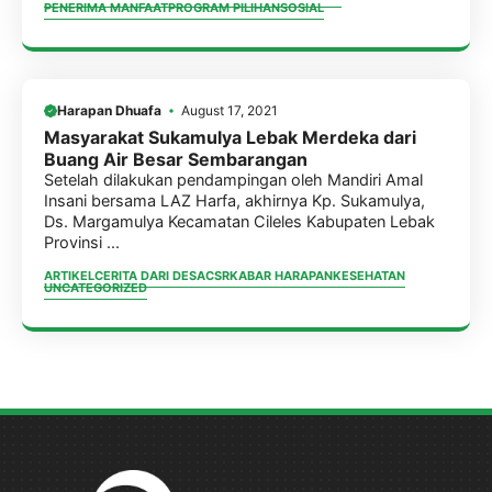
PENERIMA MANFAAT
PROGRAM PILIHAN
SOSIAL
Harapan Dhuafa
August 17, 2021
Masyarakat Sukamulya Lebak Merdeka dari
Buang Air Besar Sembarangan
Setelah dilakukan pendampingan oleh Mandiri Amal
Insani bersama LAZ Harfa, akhirnya Kp. Sukamulya,
Ds. Margamulya Kecamatan Cileles Kabupaten Lebak
Provinsi ...
ARTIKEL
CERITA DARI DESA
CSR
KABAR HARAPAN
KESEHATAN
UNCATEGORIZED