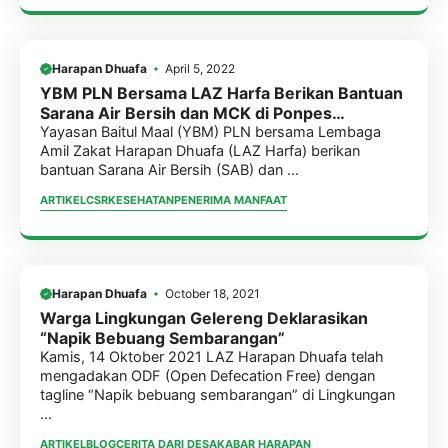
Harapan Dhuafa
April 5, 2022
YBM PLN Bersama LAZ Harfa Berikan Bantuan
Sarana Air Bersih dan MCK di Ponpes
Sibnayiyah Asrofiyyah Murtasyidin 3
Yayasan Baitul Maal (YBM) PLN bersama Lembaga
Amil Zakat Harapan Dhuafa (LAZ Harfa) berikan
bantuan Sarana Air Bersih (SAB) dan ...
ARTIKEL
CSR
KESEHATAN
PENERIMA MANFAAT
Harapan Dhuafa
October 18, 2021
Warga Lingkungan Gelereng Deklarasikan
“Napik Bebuang Sembarangan”
Kamis, 14 Oktober 2021 LAZ Harapan Dhuafa telah
mengadakan ODF (Open Defecation Free) dengan
tagline “Napik bebuang sembarangan” di Lingkungan
...
ARTIKEL
BLOG
CERITA DARI DESA
KABAR HARAPAN