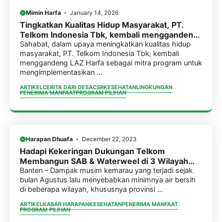
Mimin Harfa
January 14, 2026
Tingkatkan Kualitas Hidup Masyarakat, PT.
Telkom Indonesia Tbk, kembali menggandeng
LAZ Harfa Sebagai Mitra Program Hadirkan 3
Sahabat, dalam upaya meningkatkan kualitas hidup
masyarakat, PT. Telkom Indonesia Tbk, kembali
Unit SAB & MCK di Provinsi Bengkulu.
menggandeng LAZ Harfa sebagai mitra program untuk
mengimplementasikan ...
ARTIKEL
CERITA DARI DESA
CSR
KESEHATAN
LINGKUNGAN
PENERIMA MANFAAT
PROGRAM PILIHAN
Harapan Dhuafa
December 22, 2023
Hadapi Kekeringan Dukungan Telkom
Membangun SAB & Waterweel di 3 Wilayah
Provinsi Banten
Banten – Dampak musim kemarau yang terjadi sejak
bulan Agustus lalu menyebabkan minimnya air bersih
di beberapa wilayah, khususnya provinsi ...
ARTIKEL
KABAR HARAPAN
KESEHATAN
PENERIMA MANFAAT
PROGRAM PILIHAN