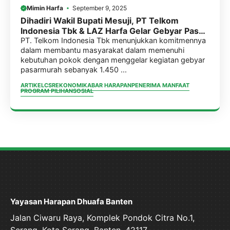
Mimin Harfa
September 9, 2025
Dihadiri Wakil Bupati Mesuji, PT Telkom
Indonesia Tbk & LAZ Harfa Gelar Gebyar Pasar
Murah
PT. Telkom Indonesia Tbk menunjukkan komitmennya
dalam membantu masyarakat dalam memenuhi
kebutuhan pokok dengan menggelar kegiatan gebyar
pasarmurah sebanyak 1.450 ...
ARTIKEL
CSR
EKONOMI
KABAR HARAPAN
PENERIMA MANFAAT
PROGRAM PILIHAN
SOSIAL
Yayasan Harapan Dhuafa Banten
Jalan Ciwaru Raya, Komplek Pondok Citra No.1,