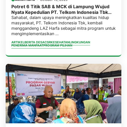
Potret 6 Titik SAB & MCK di Lampung Wujud
Nyata Kepedulian PT. Telkom Indonesia Tbk
Dengan Menggandeng LAZ Harfa Sebagai
Sahabat, dalam upaya meningkatkan kualitas hidup
masyarakat, PT. Telkom Indonesia Tbk, kembali
Mitra Program
menggandeng LAZ Harfa sebagai mitra program untuk
mengimplementasikan ...
ARTIKEL
BERITA DESA
CSR
KESEHATAN
LINGKUNGAN
PENERIMA MANFAAT
PROGRAM PILIHAN