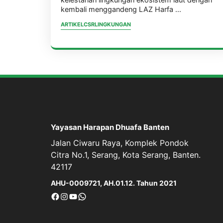
kelestarian lingkungan ekosistem laut dengan
tanam 225 rak terumbu karang
kembali menggandeng LAZ Harfa ...
di kawasan Pulau Merak Besar,
ARTIKEL
CSR
LINGKUNGAN
Kota Cilegon.
Yayasan Harapan Dhuafa Banten
Jalan Ciwaru Raya, Komplek Pondok
Citra No.1, Serang, Kota Serang, Banten.
42117
AHU-0009721, AH.01.12. Tahun 2021
Facebook
Instagram
YouTube
WhatsApp