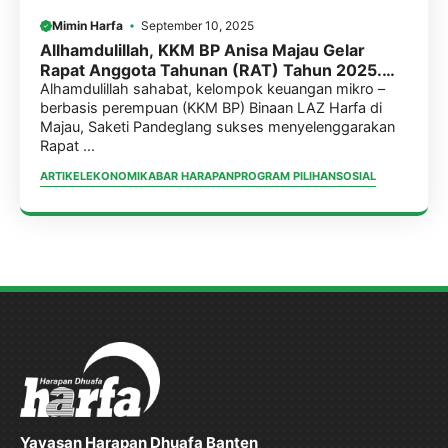
Mimin Harfa
September 10, 2025
Allhamdulillah, KKM BP Anisa Majau Gelar
Rapat Anggota Tahunan (RAT) Tahun 2025.
Total Simpanan Rp. 150 Juta
Alhamdulillah sahabat, kelompok keuangan mikro –
berbasis perempuan (KKM BP) Binaan LAZ Harfa di
Majau, Saketi Pandeglang sukses menyelenggarakan
Rapat ...
ARTIKEL
EKONOMI
KABAR HARAPAN
PROGRAM PILIHAN
SOSIAL
Yayasan Harapan Dhuafa Banten