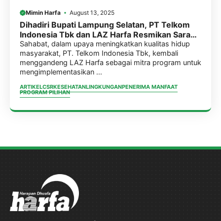
Mimin Harfa
August 13, 2025
Dihadiri Bupati Lampung Selatan, PT Telkom
Indonesia Tbk dan LAZ Harfa Resmikan Sarana
Air Bersih (SAB) & MCK di 6 Lokasi di Provinsi
Sahabat, dalam upaya meningkatkan kualitas hidup
masyarakat, PT. Telkom Indonesia Tbk, kembali
Lampung.
menggandeng LAZ Harfa sebagai mitra program untuk
mengimplementasikan ...
ARTIKEL
CSR
KESEHATAN
LINGKUNGAN
PENERIMA MANFAAT
PROGRAM PILIHAN