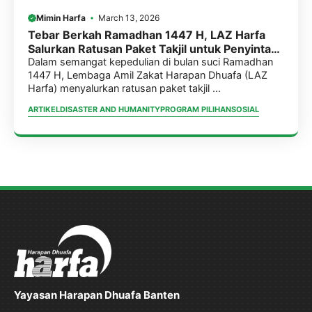
Mimin Harfa
March 13, 2026
Tebar Berkah Ramadhan 1447 H, LAZ Harfa
Salurkan Ratusan Paket Takjil untuk Penyintas
Banjir Sumatera & Aceh
Dalam semangat kepedulian di bulan suci Ramadhan
1447 H, Lembaga Amil Zakat Harapan Dhuafa (LAZ
Harfa) menyalurkan ratusan paket takjil ...
ARTIKEL
DISASTER AND HUMANITY
PROGRAM PILIHAN
SOSIAL
Yayasan Harapan Dhuafa Banten