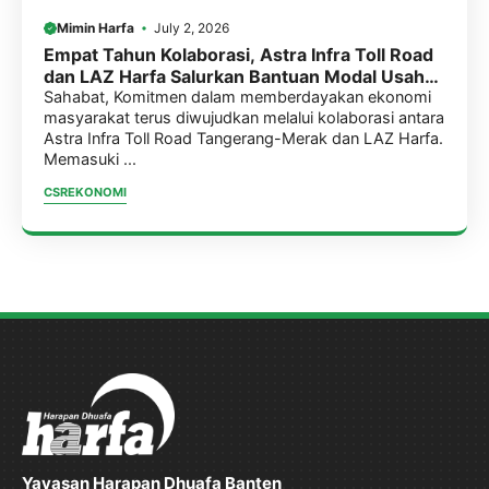
Mimin Harfa
July 2, 2026
Empat Tahun Kolaborasi, Astra Infra Toll Road
dan LAZ Harfa Salurkan Bantuan Modal Usaha
Tahap 3 Bagi Anggota KKM
Sahabat, Komitmen dalam memberdayakan ekonomi
masyarakat terus diwujudkan melalui kolaborasi antara
Astra Infra Toll Road Tangerang-Merak dan LAZ Harfa.
Memasuki ...
CSR
EKONOMI
Yayasan Harapan Dhuafa Banten