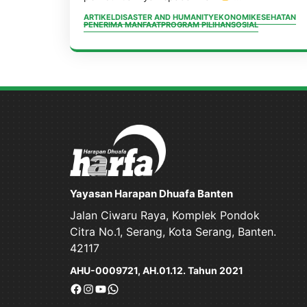
ARTIKEL
DISASTER AND HUMANITY
EKONOMI
KESEHATAN
PENERIMA MANFAAT
PROGRAM PILIHAN
SOSIAL
Yayasan Harapan Dhuafa Banten
Jalan Ciwaru Raya, Komplek Pondok
Citra No.1, Serang, Kota Serang, Banten.
42117
AHU-0009721, AH.01.12. Tahun 2021
Facebook
Instagram
YouTube
WhatsApp