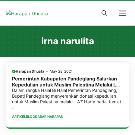
Skip
to
M
content
irna narulita
Harapan Dhuafa
May 28, 2021
Pemerintah Kabupaten Pandeglang Salurkan
Kepedulian untuk Muslim Palestina Melalui LAZ
Harfaa
Dalam rangka Halal Bi Halal Pemerintah Pandeglang,
Bupati Pandeglang menyerahkan donasi kepedulian
untuk Muslim Palestina melalui LAZ Harfa pada Jum’at
...
ARTIKEL
BLOG
KABAR HARAPAN