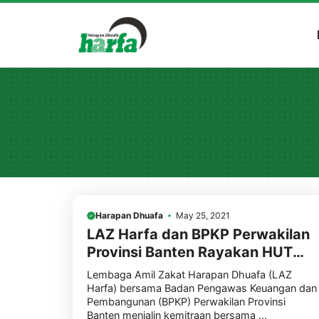
Skip
to
content
Harapan Dhuafa
May 25, 2021
LAZ Harfa dan BPKP Perwakilan
Provinsi Banten Rayakan HUT
BPKP ke 38 dengan Khitanan
Lembaga Amil Zakat Harapan Dhuafa (LAZ
Masal
Harfa) bersama Badan Pengawas Keuangan dan
Pembangunan (BPKP) Perwakilan Provinsi
Banten menjalin kemitraan bersama ...