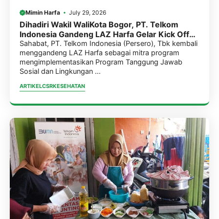
Mimin Harfa
July 29, 2026
Dihadiri Wakil WaliKota Bogor, PT. Telkom
Indonesia Gandeng LAZ Harfa Gelar Kick Off
Meeting Program Pengentasan Stunting.
Sahabat, PT. Telkom Indonesia (Persero), Tbk kembali
menggandeng LAZ Harfa sebagai mitra program
mengimplementasikan Program Tanggung Jawab
Sosial dan Lingkungan ...
ARTIKEL
CSR
KESEHATAN