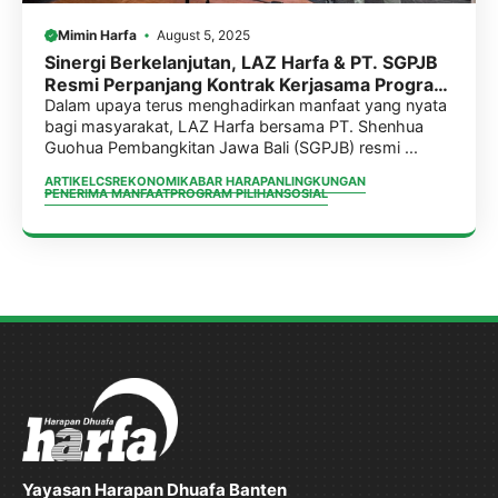
Mimin Harfa
August 5, 2025
Sinergi Berkelanjutan, LAZ Harfa & PT. SGPJB
Resmi Perpanjang Kontrak Kerjasama Program
Desa Harapan.
Dalam upaya terus menghadirkan manfaat yang nyata
bagi masyarakat, LAZ Harfa bersama PT. Shenhua
Guohua Pembangkitan Jawa Bali (SGPJB) resmi ...
ARTIKEL
CSR
EKONOMI
KABAR HARAPAN
LINGKUNGAN
PENERIMA MANFAAT
PROGRAM PILIHAN
SOSIAL
Yayasan Harapan Dhuafa Banten