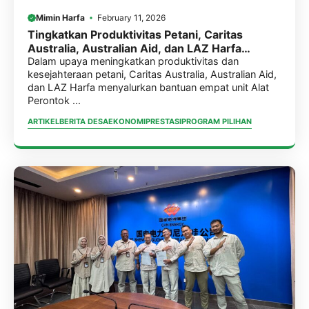
Mimin Harfa
February 11, 2026
Tingkatkan Produktivitas Petani, Caritas
Australia, Australian Aid, dan LAZ Harfa
Serahkan Bantuan 4 Power Thresher untuk 4
Dalam upaya meningkatkan produktivitas dan
kesejahteraan petani, Caritas Australia, Australian Aid,
Desa Dampingan di Pandeglang.
dan LAZ Harfa menyalurkan bantuan empat unit Alat
Perontok ...
ARTIKEL
BERITA DESA
EKONOMI
PRESTASI
PROGRAM PILIHAN