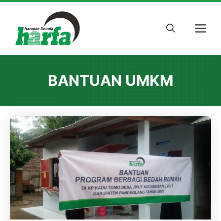
Skip
to
M
content
BANTUAN UMKM