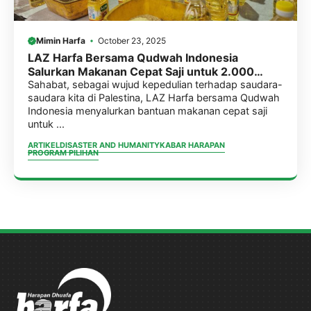
Mimin Harfa
October 23, 2025
LAZ Harfa Bersama Qudwah Indonesia
Salurkan Makanan Cepat Saji untuk 2.000
Warga Palestina
Sahabat, sebagai wujud kepedulian terhadap saudara-
saudara kita di Palestina, LAZ Harfa bersama Qudwah
Indonesia menyalurkan bantuan makanan cepat saji
untuk ...
ARTIKEL
DISASTER AND HUMANITY
KABAR HARAPAN
PROGRAM PILIHAN