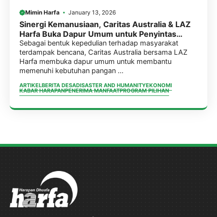
Mimin Harfa
January 13, 2026
Sinergi Kemanusiaan, Caritas Australia & LAZ
Harfa Buka Dapur Umum untuk Penyintas
Banjir di Aceh Tamiang.
Sebagai bentuk kepedulian terhadap masyarakat
terdampak bencana, Caritas Australia bersama LAZ
Harfa membuka dapur umum untuk membantu
memenuhi kebutuhan pangan ...
ARTIKEL
BERITA DESA
DISASTER AND HUMANITY
EKONOMI
KABAR HARAPAN
PENERIMA MANFAAT
PROGRAM PILIHAN