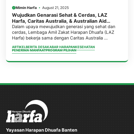
Mimin Harfa
August 21, 2025
Wujudkan Genarasi Sehat & Cerdas, LAZ
Harfa, Caritas Australia, & Australian Aid
Konsisten Berikan Makanan Tambahan untuk
Dalam upaya mewujudkan generasi yang sehat dan
cerdas, Lembaga Amil Zakat Harapan Dhuafa (LAZ
anak-anak di 10 Desa Selama 1 Tahun
Harfa) bekerja sama dengan Caritas Australia ...
ARTIKEL
BERITA DESA
KABAR HARAPAN
KESEHATAN
PENERIMA MANFAAT
PROGRAM PILIHAN
Yayasan Harapan Dhuafa Banten